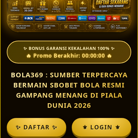
✨ BONUS GARANSI KEKALAHAN 100% ✨
🔥 Promo Berakhir: 00:00:00 🔥
BOLA369 : SUMBER TERPERCAYA
BERMAIN SBOBET BOLA RESMI
GAMPANG MENANG DI PIALA
DUNIA 2026
✨ DAFTAR ✨
⚜️ LOGIN ⚜️