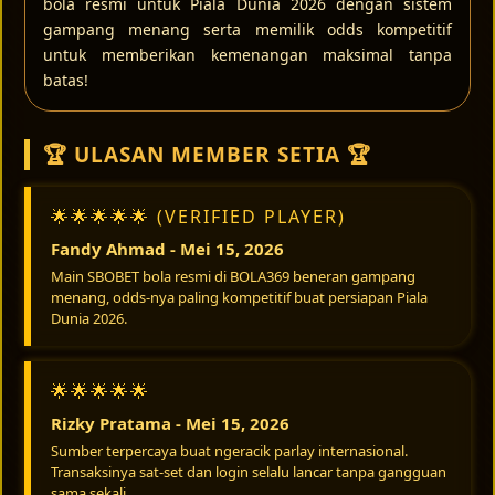
bola resmi untuk Piala Dunia 2026 dengan sistem
gampang menang serta memilik odds kompetitif
untuk memberikan kemenangan maksimal tanpa
batas!
🏆 ULASAN MEMBER SETIA 🏆
🌟🌟🌟🌟🌟 (VERIFIED PLAYER)
Fandy Ahmad - Mei 15, 2026
Main SBOBET bola resmi di BOLA369 beneran gampang
menang, odds-nya paling kompetitif buat persiapan Piala
Dunia 2026.
🌟🌟🌟🌟🌟
Rizky Pratama - Mei 15, 2026
Sumber terpercaya buat ngeracik parlay internasional.
Transaksinya sat-set dan login selalu lancar tanpa gangguan
sama sekali.